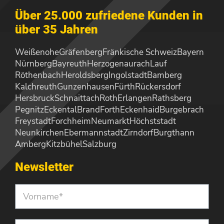
Über 25.000 zufriedene Kunden in
über 35 Jahren
Weißenohe
Gräfenberg
Fränkische Schweiz
Bayern
Nürnberg
Bayreuth
Herzogenaurach
Lauf
Röthenbach
Heroldsberg
Ingolstadt
Bamberg
Kalchreuth
Gunzenhausen
Fürth
Rückersdorf
Hersbruck
Schnaittach
Roth
Erlangen
Rathsberg
Pegnitz
Eckental
Brand
Forth
Eckenhaid
Burgebrach
Freystadt
Forchheim
Neumarkt
Höchststadt
Neunkirchen
Ebermannstadt
Zirndorf
Burgthann
Amberg
Kitzbühel
Salzburg
Newsletter